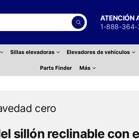
ATENCIÓN 
B
1-888-364-
ú
s
q
u
e
Sillas elevadoras
Elevadores de vehículos
d
a
Parts Finder
Más
ravedad cero
l sillón reclinable con 