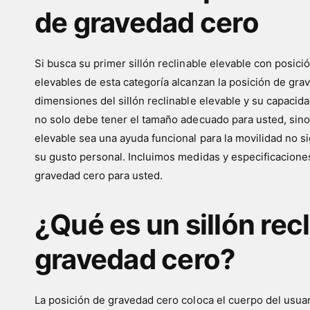
a
de gravedad cero
t
i
e
Si busca su primer sillón reclinable elevable con posici
n
elevables de esta categoría alcanzan la posición de gra
d
dimensiones del sillón reclinable elevable y su capacida
a
no solo debe tener el tamaño adecuado para usted, sino ta
elevable sea una ayuda funcional para la movilidad no s
su gusto personal. Incluimos medidas y especificaciones 
gravedad cero para usted.
¿Qué es un sillón rec
gravedad cero?
La posición de gravedad cero coloca el cuerpo del usua