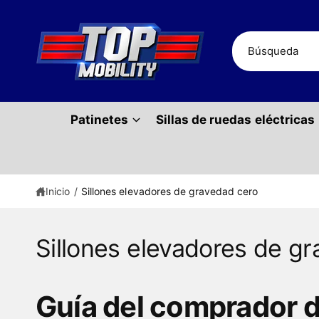
t
e
al
B
c
u
o
n
s
t
c
e
ni
Patinetes
Sillas de ruedas eléctricas
a
d
r
o
e
n
Inicio
/
Sillones elevadores de gravedad cero
n
u
e
Sillones elevadores de g
s
t
Guía del comprador de
r