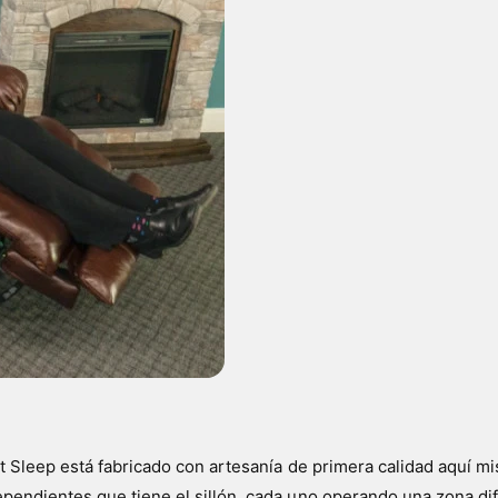
ect Sleep está fabricado con artesanía de primera calidad aquí
ependientes que tiene el sillón, cada uno operando una zona dif