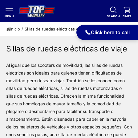
t
r
e
ri
al
MENU
SEARCH
CART
c
t
o
Inicio
/
Sillas de ruedas eléctricas de viaje
📞
o
Click here to call
n
t
e
Sillas de ruedas eléctricas de viaje
ni
d
o
Al igual que los scooters de movilidad, las sillas de ruedas
eléctricas son ideales para quienes tienen dificultades de
movilidad pero desean viajar. También se les conoce como
sillas de ruedas eléctricas, sillas de ruedas motorizadas o
sillas de ruedas eléctricas. Ofrecen la misma funcionalidad
que sus homólogas de mayor tamaño y la comodidad de
plegarse o desmontarse para facilitar su transporte o
almacenamiento. Están diseñadas para caber en la mayoría
de los maleteros de vehículos y otros espacios pequeños. Con
unos sencillos pasos, una silla de ruedas eléctrica se puede